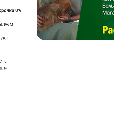
срочка 0%
авляем
вуют
ста
 для