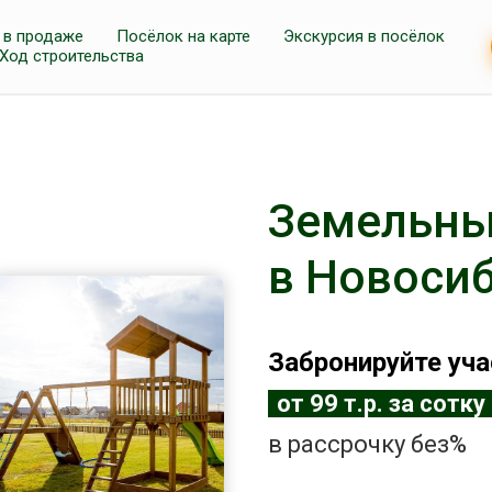
 в продаже
Посёлок на карте
Экскурсия в посёлок
Ход строительства
Земельны
в Новоси
Забронируйте уч
/
от 99 т.р. за сотку
в
рассрочку
без%