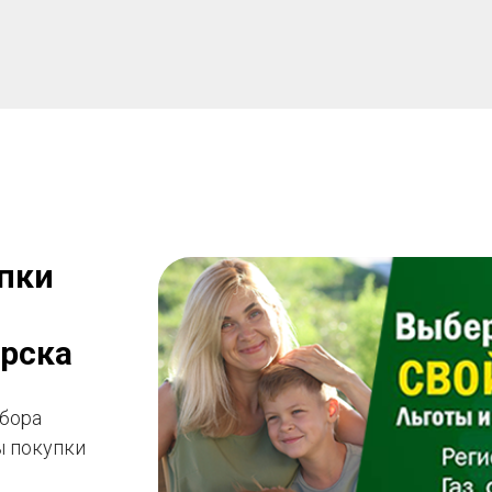
пки
ирска
ыбора
ы покупки